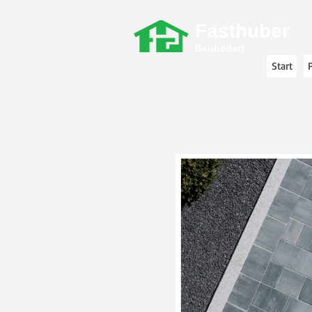
Fasthuber
Baubedarf
Start