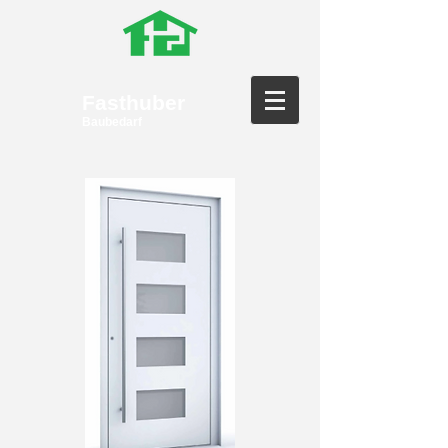
Fasthuber
Baubedarf