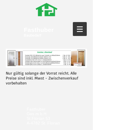
Fasthuber
Baubedarf
Nur gültig solange der Vorrat reicht. Alle
Preise sind inkl. Mwst - Zwischenverkauf
vorbehalten
Fasthuber
Ges.m.b.H.
St.Florian 53
A-4782 St. Florian